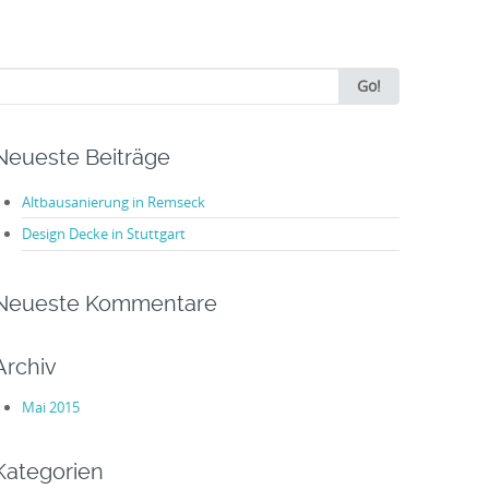
earch
Go!
or:
Neueste Beiträge
Altbausanierung in Remseck
Design Decke in Stuttgart
Neueste Kommentare
Archiv
Mai 2015
Kategorien