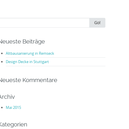
earch
Go!
or:
Neueste Beiträge
Altbausanierung in Remseck
Design Decke in Stuttgart
Neueste Kommentare
Archiv
Mai 2015
Kategorien