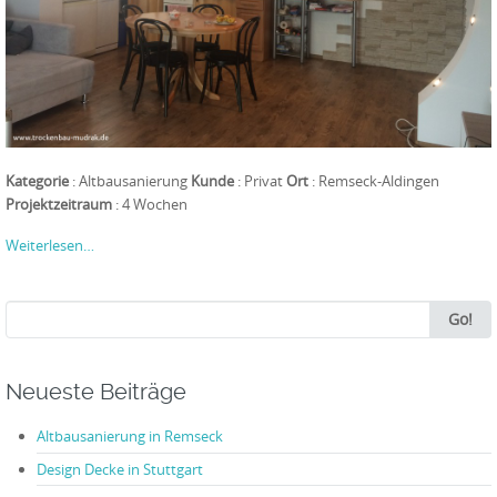
Kategorie
: Altbausanierung
Kunde
: Privat
Ort
: Remseck-Aldingen
Projektzeitraum
: 4 Wochen
Weiterlesen…
Search
Go!
for:
Neueste Beiträge
Altbausanierung in Remseck
Design Decke in Stuttgart