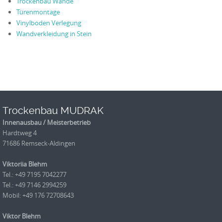
Trockenbau Wände
Türenmontage
Vinylboden Verlegung
Wandverkleidung in Stein
Trockenbau MUDRAK
Innenausbau / Meisterbetrieb
Hardtweg 4
71686 Remseck-Aldingen
Viktoriia Blehm
Tel.: +49 7195 7042277
Tel.: +49 7146 2994259
Mobil: +49 176 72708643
Viktor Blehm