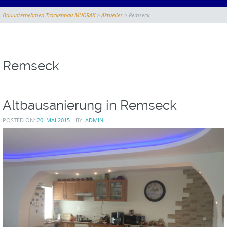
CONTENT
Bauunternehmen Trockenbau MUDRAK
>
Aktuelles
>
Remseck
Remseck
Altbausanierung in Remseck
POSTED ON:
20. MAI 2015
BY:
ADMIN